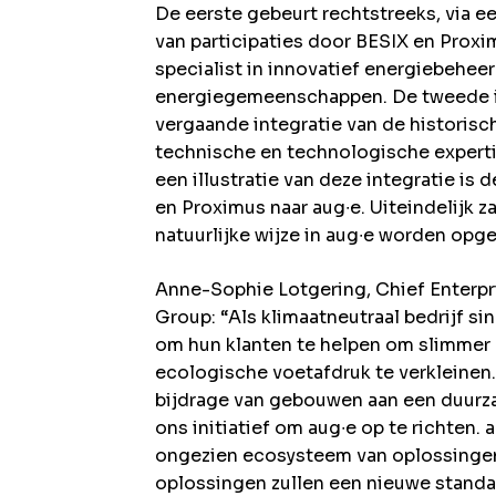
De eerste gebeurt rechtstreeks, via e
van participaties door BESIX en Proxi
specialist in innovatief energiebehee
energiegemeenschappen. De tweede i
vergaande integratie van de histori
technische en technologische expert
een illustratie van deze integratie is 
en Proximus naar aug∙e. Uiteindelijk z
natuurlijke wijze in aug∙e worden op
Anne-Sophie Lotgering, Chief Enterpr
Group: “Als klimaatneutraal bedrijf si
om hun klanten te helpen om slimmer
ecologische voetafdruk te verkleinen.
bijdrage van gebouwen aan een duurza
ons initiatief om aug∙e op te richten.
ongezien ecosysteem van oplossingen
oplossingen zullen een nieuwe stand