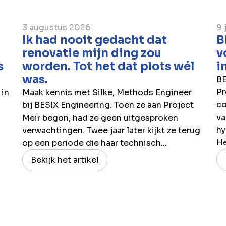
3 augustus 2026
9 
Ik had nooit gedacht dat
B
renovatie mijn ding zou
v
s
worden. Tot het dat plots wél
i
was.
BE
Pr
 in
Maak kennis met Silke, Methods Engineer
co
bij BESIX Engineering. Toen ze aan Project
va
Meir begon, had ze geen uitgesproken
hy
verwachtingen. Twee jaar later kijkt ze terug
H
op een periode die haar technisch...
Bekijk het artikel