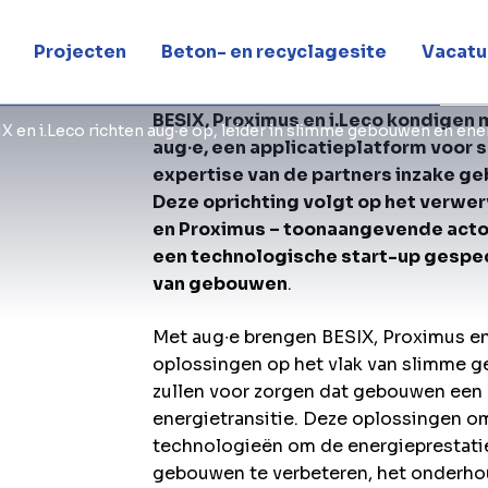
nsitie
Projecten
Beton- en recyclagesite
Vacatu
BESIX, Proximus en i.Leco kondigen 
X en i.Leco richten aug∙e op, leider in slimme gebouwen en ener
aug∙e, een applicatieplatform voor
expertise van de partners inzake ge
Deze oprichting volgt op het verwer
en Proximus – toonaangevende actore
een technologische start-up gespec
van gebouwen
.
Met aug∙e brengen BESIX, Proximus en
oplossingen op het vlak van slimme 
zullen voor zorgen dat gebouwen een 
energietransitie. Deze oplossingen o
technologieën om de energieprestati
gebouwen te verbeteren, het onderhou