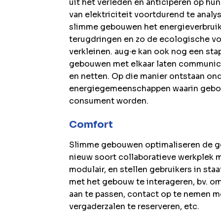
uit het verleden en anticiperen op hu
van elektriciteit voortdurend te analy
slimme gebouwen het energieverbruik 
terugdringen en zo de ecologische vo
verkleinen. aug∙e kan ook nog een sta
gebouwen met elkaar laten communice
en netten. Op die manier ontstaan on
energiegemeenschappen waarin gebo
consument worden.
Comfort
Slimme gebouwen optimaliseren de ge
nieuw soort collaboratieve werkplek m
modulair, en stellen gebruikers in st
met het gebouw te interageren, bv. om
aan te passen, contact op te nemen me
vergaderzalen te reserveren, etc.