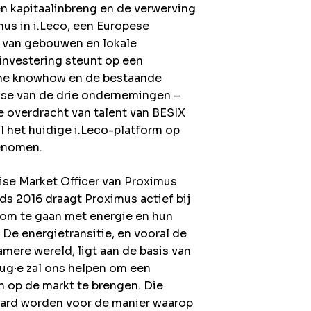
en kapitaalinbreng en de verwerving
mus in i.Leco, een Europese
r van gebouwen en lokale
nvestering steunt op een
sche knowhow en de bestaande
ise van de drie ondernemingen –
de overdracht van talent van BESIX
al het huidige i.Leco-platform op
genomen.
ise Market Officer van Proximus
nds 2016 draagt Proximus actief bij
 om te gaan met energie en hun
 De energietransitie, en vooral de
mere wereld, ligt aan de basis van
 aug∙e zal ons helpen om een
 op de markt te brengen. Die
aard worden voor de manier waarop