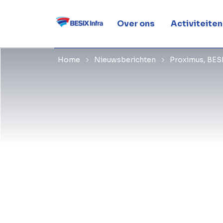
energietra
Over ons
Activiteiten
Home
Nieuwsberichten
Proximus, BESI