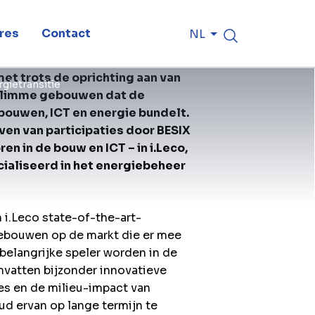
res
Contact
NL
met trots de oprichting aan van
gietransitie
 slimme gebouwen dat de
bouwen, ICT en energie bundelt.
ven van participaties door BESIX
n in de bouw en ICT – in i.Leco,
ialiseerd in het energiebeheer
 i.Leco state-of-the-art-
gebouwen op de markt die er mee
belangrijke speler worden in de
mvatten bijzonder innovatieve
es en de milieu-impact van
d ervan op lange termijn te