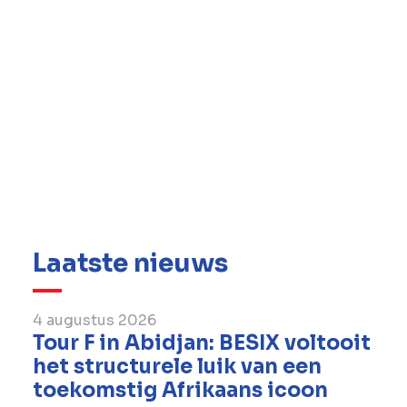
Tourisme Arras Pays d’Artois. Het dompelt hen
onder in het hart van een grootschalige
hydraulische infrastructuur.
Er werd bovendien bijzondere aandacht
besteed aan de landschappelijke inpassing,
wat bijdraagt aan het vormgeven van nieuwe
landschappen langs het kanaal en aan het
versterken van de aantrekkingskracht van het
gebied Hauts-de-France.
Laatste nieuws
4 augustus 2026
Tour F in Abidjan: BESIX voltooit
het structurele luik van een
toekomstig Afrikaans icoon