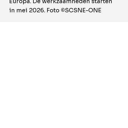
Europa. De werkzaamheden starten
in mei 2026. Foto ©SCSNE-ONE
Na afloop van een selectieprocedure van twee
jaar heeft de combinatie SPIE Batignolles /
BESIX / NGE, uit vier kandidaten, van de
Société du Canal Seine‑Nord Europe (SCSNE)
de opdracht gekregen voor de bouw van de
eerste grote sluis in Oisy‑le‑Verger, in het
departement Pas‑de‑Calais, op het noordelijke
traject van het kanaal.
Deze combinatie verenigt SPIE Batignolles
Génie Civil, BESIX NV, Guintoli, Valerian, SPIE