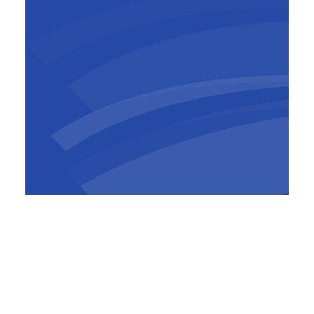
René Jordens
Senior Manager Acquisition &
Development
,
BESIX France
De hele structuur zal bestaan uit een
pompstation en vier spaarbekkens en één
bufferbekken, waardoor een aanzienlijk deel