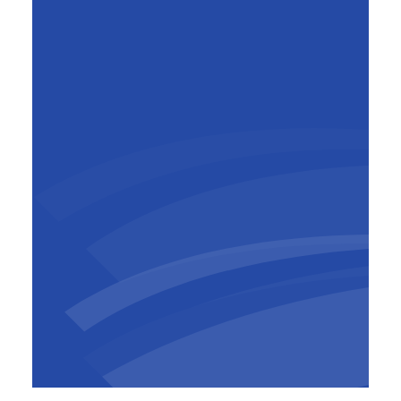
Andres Penaloza
Adjunct algemeen directeur BU
Europe & Directeur BESIX France